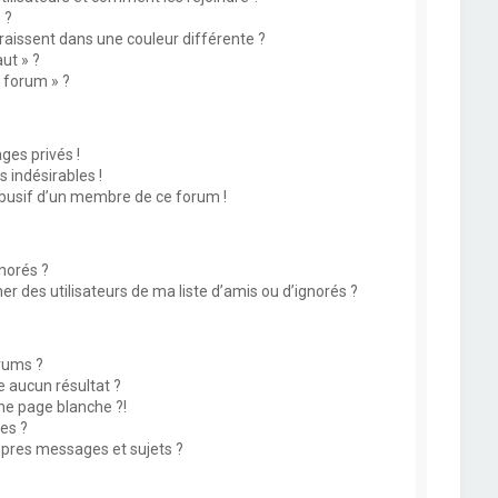
 ?
issent dans une couleur différente ?
ut » ?
u forum » ?
es privés !
 indésirables !
abusif d’un membre de ce forum !
norés ?
 des utilisateurs de ma liste d’amis ou d’ignorés ?
rums ?
 aucun résultat ?
ne page blanche ?!
es ?
pres messages et sujets ?