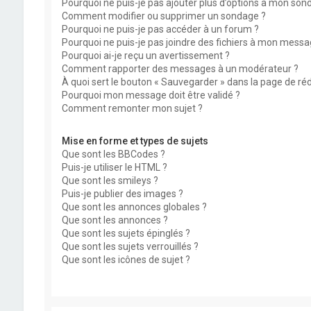
Pourquoi ne puis-je pas ajouter plus d’options à mon son
Comment modifier ou supprimer un sondage ?
Pourquoi ne puis-je pas accéder à un forum ?
Pourquoi ne puis-je pas joindre des fichiers à mon messa
Pourquoi ai-je reçu un avertissement ?
Comment rapporter des messages à un modérateur ?
À quoi sert le bouton « Sauvegarder » dans la page de r
Pourquoi mon message doit être validé ?
Comment remonter mon sujet ?
Mise en forme et types de sujets
Que sont les BBCodes ?
Puis-je utiliser le HTML ?
Que sont les smileys ?
Puis-je publier des images ?
Que sont les annonces globales ?
Que sont les annonces ?
Que sont les sujets épinglés ?
Que sont les sujets verrouillés ?
Que sont les icônes de sujet ?