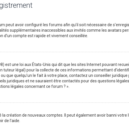
egistrement
m peut avoir configuré les forums afin qu’il soit nécessaire de s’enregi
lités supplémentaires inaccessibles aux invités comme les avatars perso
on d’un compte est rapide et vivement conseillée.
) est une loi aux États-Unis qui dit que les sites Internet pouvant recu
n tuteur légal) pour la collecte de ces informations permettant d’identif
ou que quelqu’un le fait à votre place, contactez un conseiller juridique
ils juridiques et ne sauraient être contactés pour des questions légales
stions légales concernant ce forum ? ».
é la création de nouveaux comptes. Il peut également avoir banni votre I
r de l’aide.