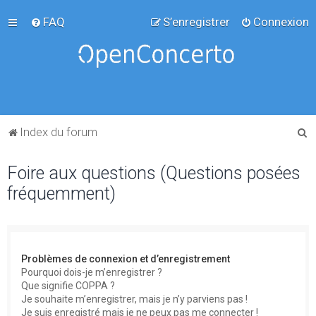
FAQ
S’enregistrer
Connexion
R
Index du forum
e
Foire aux questions (Questions posées
c
fréquemment)
h
e
r
c
Problèmes de connexion et d’enregistrement
h
Pourquoi dois-je m’enregistrer ?
Que signifie COPPA ?
e
Je souhaite m’enregistrer, mais je n’y parviens pas !
r
Je suis enregistré mais je ne peux pas me connecter !