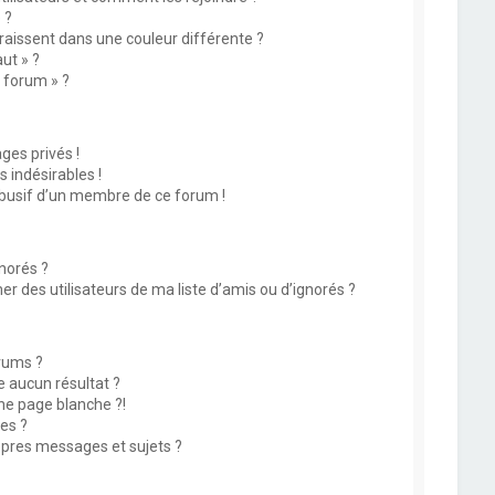
 ?
issent dans une couleur différente ?
ut » ?
u forum » ?
es privés !
 indésirables !
abusif d’un membre de ce forum !
norés ?
 des utilisateurs de ma liste d’amis ou d’ignorés ?
rums ?
 aucun résultat ?
ne page blanche ?!
es ?
pres messages et sujets ?