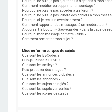
Pourquoi ne puis-je pas ajouter plus d’options à mon son
Comment modifier ou supprimer un sondage ?
Pourquoi ne puis-je pas accéder à un forum ?
Pourquoi ne puis-je pas joindre des fichiers à mon messa
Pourquoi ai-je reçu un avertissement ?
Comment rapporter des messages à un modérateur ?
À quoi sert le bouton « Sauvegarder » dans la page de r
Pourquoi mon message doit être validé ?
Comment remonter mon sujet ?
Mise en forme et types de sujets
Que sont les BBCodes ?
Puis-je utiliser le HTML ?
Que sont les smileys ?
Puis-je publier des images ?
Que sont les annonces globales ?
Que sont les annonces ?
Que sont les sujets épinglés ?
Que sont les sujets verrouillés ?
Que sont les icônes de sujet ?