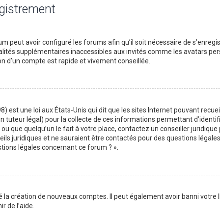
egistrement
m peut avoir configuré les forums afin qu’il soit nécessaire de s’enregi
lités supplémentaires inaccessibles aux invités comme les avatars perso
on d’un compte est rapide et vivement conseillée.
) est une loi aux États-Unis qui dit que les sites Internet pouvant recu
n tuteur légal) pour la collecte de ces informations permettant d’identif
ou que quelqu’un le fait à votre place, contactez un conseiller juridique
ils juridiques et ne sauraient être contactés pour des questions légales
stions légales concernant ce forum ? ».
é la création de nouveaux comptes. Il peut également avoir banni votre I
r de l’aide.