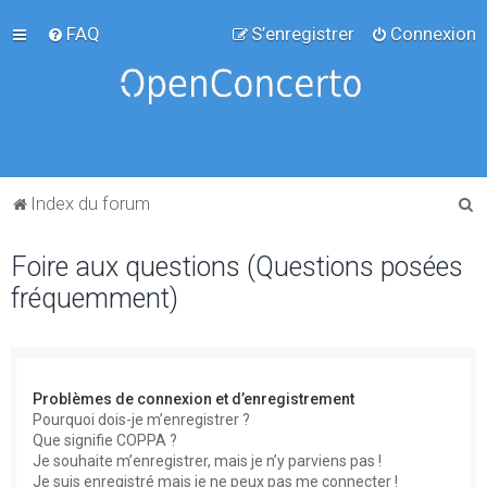
FAQ
S’enregistrer
Connexion
R
Index du forum
e
Foire aux questions (Questions posées
c
fréquemment)
h
e
r
c
Problèmes de connexion et d’enregistrement
h
Pourquoi dois-je m’enregistrer ?
Que signifie COPPA ?
e
Je souhaite m’enregistrer, mais je n’y parviens pas !
r
Je suis enregistré mais je ne peux pas me connecter !