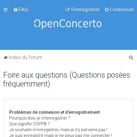
FAQ
S’enregistrer
Connexion
R
Index du forum
e
Foire aux questions (Questions posées
c
fréquemment)
h
e
r
c
Problèmes de connexion et d’enregistrement
h
Pourquoi dois-je m’enregistrer ?
Que signifie COPPA ?
e
Je souhaite m’enregistrer, mais je n’y parviens pas !
r
Je suis enregistré mais je ne peux pas me connecter !