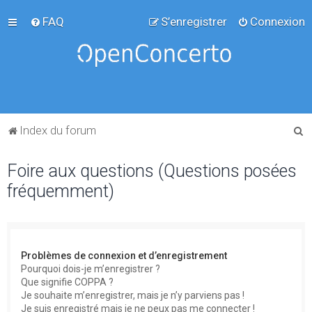
FAQ
S’enregistrer
Connexion
R
Index du forum
e
Foire aux questions (Questions posées
c
fréquemment)
h
e
r
c
Problèmes de connexion et d’enregistrement
h
Pourquoi dois-je m’enregistrer ?
Que signifie COPPA ?
e
Je souhaite m’enregistrer, mais je n’y parviens pas !
r
Je suis enregistré mais je ne peux pas me connecter !