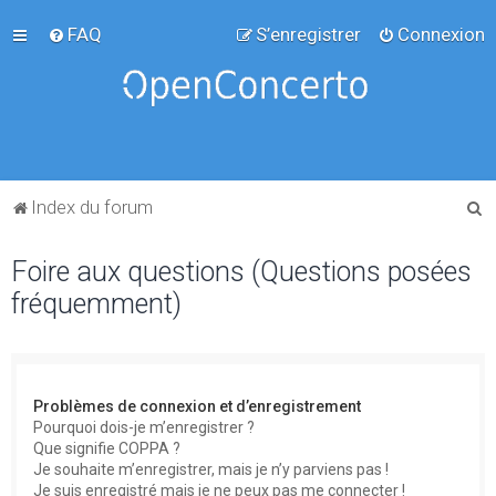
FAQ
S’enregistrer
Connexion
R
Index du forum
e
Foire aux questions (Questions posées
c
fréquemment)
h
e
r
c
Problèmes de connexion et d’enregistrement
h
Pourquoi dois-je m’enregistrer ?
Que signifie COPPA ?
e
Je souhaite m’enregistrer, mais je n’y parviens pas !
r
Je suis enregistré mais je ne peux pas me connecter !