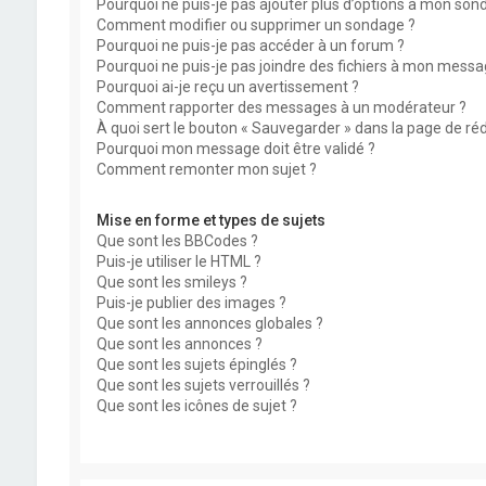
Pourquoi ne puis-je pas ajouter plus d’options à mon son
Comment modifier ou supprimer un sondage ?
Pourquoi ne puis-je pas accéder à un forum ?
Pourquoi ne puis-je pas joindre des fichiers à mon messa
Pourquoi ai-je reçu un avertissement ?
Comment rapporter des messages à un modérateur ?
À quoi sert le bouton « Sauvegarder » dans la page de r
Pourquoi mon message doit être validé ?
Comment remonter mon sujet ?
Mise en forme et types de sujets
Que sont les BBCodes ?
Puis-je utiliser le HTML ?
Que sont les smileys ?
Puis-je publier des images ?
Que sont les annonces globales ?
Que sont les annonces ?
Que sont les sujets épinglés ?
Que sont les sujets verrouillés ?
Que sont les icônes de sujet ?