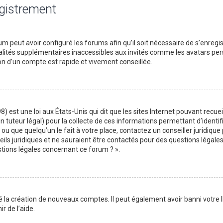
egistrement
m peut avoir configuré les forums afin qu’il soit nécessaire de s’enregi
lités supplémentaires inaccessibles aux invités comme les avatars perso
on d’un compte est rapide et vivement conseillée.
) est une loi aux États-Unis qui dit que les sites Internet pouvant recu
n tuteur légal) pour la collecte de ces informations permettant d’identif
ou que quelqu’un le fait à votre place, contactez un conseiller juridique
ils juridiques et ne sauraient être contactés pour des questions légales
stions légales concernant ce forum ? ».
é la création de nouveaux comptes. Il peut également avoir banni votre I
r de l’aide.