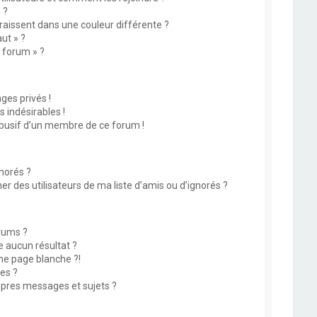
 ?
issent dans une couleur différente ?
ut » ?
u forum » ?
es privés !
 indésirables !
abusif d’un membre de ce forum !
norés ?
 des utilisateurs de ma liste d’amis ou d’ignorés ?
rums ?
 aucun résultat ?
ne page blanche ?!
es ?
pres messages et sujets ?